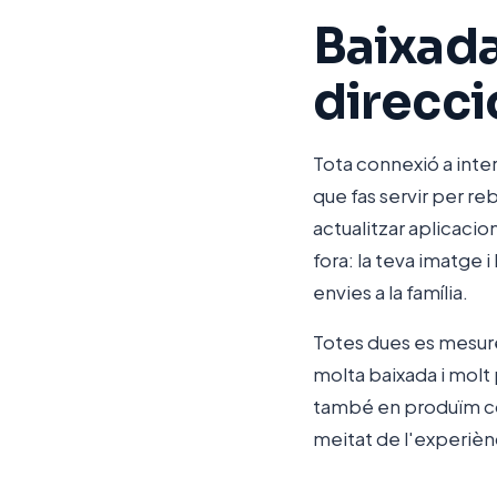
Baixada
direcci
Tota connexió a inte
que fas servir per re
actualitzar aplicacio
fora: la teva imatge 
envies a la família.
Totes dues es mesur
molta baixada i molt
també en produïm con
meitat de l'experièn