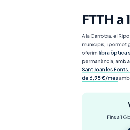
FTTH a 
A la Garrotxa, el Ripo
municipis, i permet 
oferim
fibra òptica 
permanència, amb at
Sant Joan les Fonts,
de 6,95 €/mes
amb t
Fins a 1 G