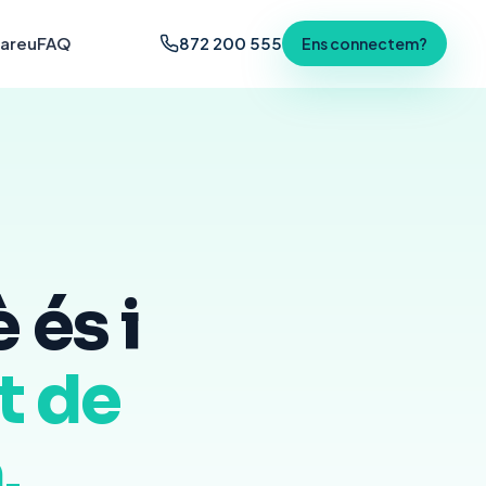
bareu
FAQ
872 200 555
Ens connectem?
 és i
t de
.