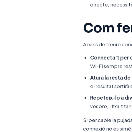
directe, necessit
Com fer
Abans de treure conc
Connecta't per 
Wi-Fi sempre resta
Atura la resta de
el resultat sortirà
Repeteix-lo a di
vespre, i fixa't ta
Si per cable la pujad
connexió no és simèt