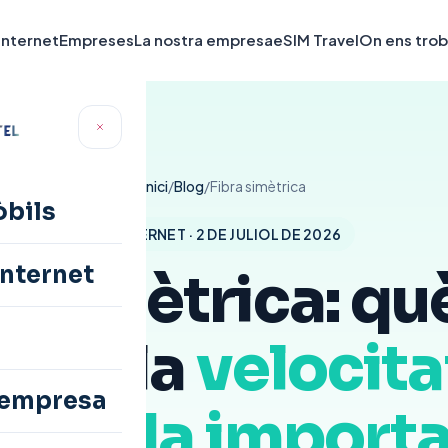
'internet
Empreses
La nostra empresa
eSIM Travel
On ens tro
Inici
/
Blog
/
Fibra simètrica
òbils
INTERNET · 2 DE JULIOL DE 2026
internet
a simètrica: què
 què la
velocita
 empresa
pujada importa