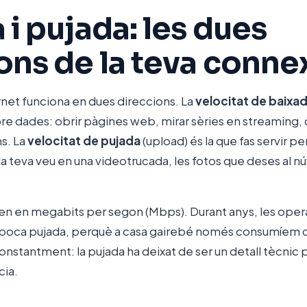
 i pujada: les dues
ons de la teva conne
rnet funciona en dues direccions. La
velocitat de baixa
bre dades: obrir pàgines web, mirar sèries en streaming, 
ns. La
velocitat de pujada
(upload) és la que fas servir p
i la teva veu en una videotrucada, les fotos que deses al n
en en megabits per segon (Mbps). Durant anys, les ope
 poca pujada, perquè a casa gairebé només consumíem co
stantment: la pujada ha deixat de ser un detall tècnic p
cia.