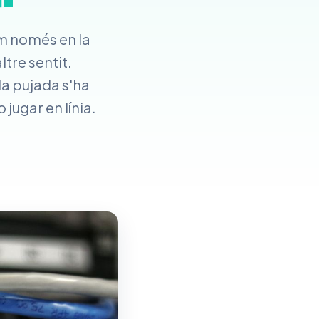
m només en la
ltre sentit.
 la pujada s'ha
 jugar en línia.