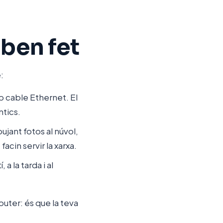
 ben fet
:
b cable Ethernet. El
ntics.
pujant fotos al núvol,
acin servir la xarxa.
 a la tarda i al
outer: és que la teva