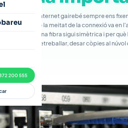
el
m ofertes d'internet gairebé sempre ens fixe
obareu
e baixada, però la meitat de la connexió va en l'a
è vol dir que una fibra sigui simètrica i per què
ndible per teletreballar, desar còpies al núvol o
872 200 555
car