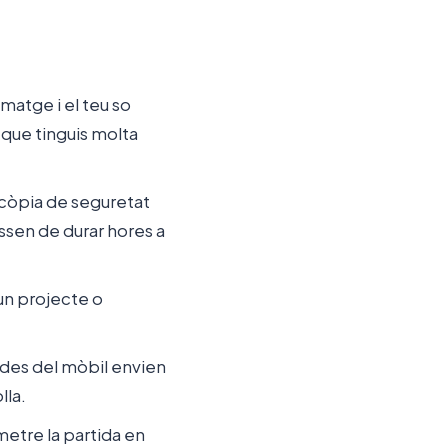
matge i el teu so
 que tinguis molta
 còpia de seguretat
ssen de durar hores a
un projecte o
 des del mòbil envien
lla.
metre la partida en