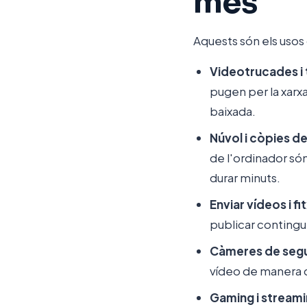
més
Aquests són els usos 
Videotrucades i 
pugen per la xarxa
baixada.
Núvol i còpies d
de l'ordinador só
durar minuts.
Enviar vídeos i fi
publicar contingu
Càmeres de segu
vídeo de manera co
Gaming i streami