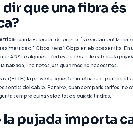
 dir que una fibra és
ca?
ètrica
quan la velocitat de pujada és exactament la mate
ra simètrica d'1 Gbps, tens 1 Gbps en els dos sentits. En
tic ADSL o algunes ofertes de fibra i de cable— la puja
 la baixada, i ho notes just quan més ho necessites.
 casa (FTTH) fa possible aquesta simetria real, perquè el s
os sentits del cable. Per això, quan comparis tarifes, no e
egunta sempre quina velocitat de pujada tindràs.
 la pujada importa c