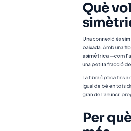
Què vol
simètri
Una connexió és
sim
baixada. Amb una fib
asimètrica
—com l'an
una petita fracció de
La fibra òptica fins a
igual de bé en tots d
gran de l'anunci: pr
Per què