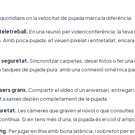
quotidians on la velocitat de pujada marca la diferència:
teletreball.
En una reunió per videoconferència, la teva i
. Amb poca pujada, et veuen pixelat i entretallat, encara
e seguretat.
Sincronitzar carpetes, desar fotos o fer una
n tasques de pujada pura: amb una connexió simètrica pa
txers grans.
Compartir el vídeo d'un aniversari, entregar 
t a xarxes depèn completament de la pujada.
retat.
Les càmeres que graven al núvol o que consultes
ntínua. Si en tens més d'una, la pujada és el coll d'ampo
ng.
Per jugar en línia amb bona latència, i sobretot per e