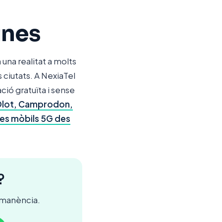
ines
a una realitat a molts
 ciutats. A NexiaTel
ació gratuïta i sense
Olot, Camprodon,
fes mòbils 5G des
?
ermanència.