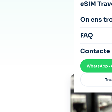
eSIM Trav
Quan compare
On ens tr
velocitat d
T'expliquem qu
FAQ
tornat impresci
Contacte
WhatsApp · 
Tru