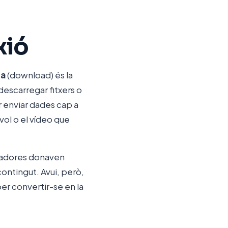
xió
da
(download) és la
descarregar fitxers o
er enviar dades cap a
úvol o el vídeo que
radores donaven
ntingut. Avui, però,
er convertir-se en la