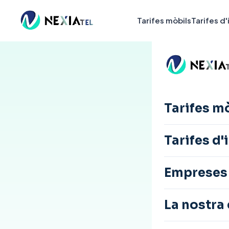
Tarifes mòbils
Tarifes d
Tarifes m
Tarifes d'
Fibr
Empreses
per
La nostra