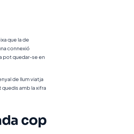
ixa que la de
 una connexió
da pot quedar-se en
enyal de llum viatja
t quedis amb la xifra
ada cop