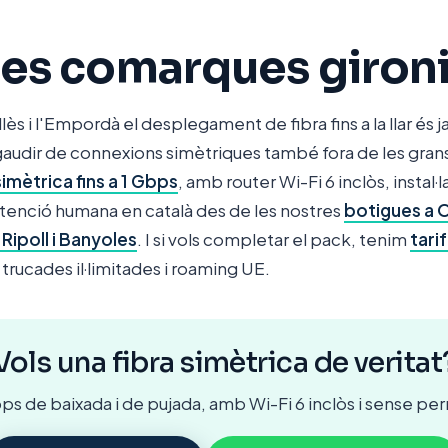
les comarques giron
llès i l'Empordà el desplegament de fibra fins a la llar és j
gaudir de connexions simètriques també fora de les grans
simètrica fins a 1 Gbps
, amb router Wi-Fi 6 inclòs, instal·l
enció humana en català des de les nostres
botigues a 
 Ripoll i Banyoles
. I si vols completar el pack, tenim
tari
rucades il·limitades i roaming UE.
Vols una fibra simètrica de veritat
bps de baixada i de pujada, amb Wi-Fi 6 inclòs i sense p