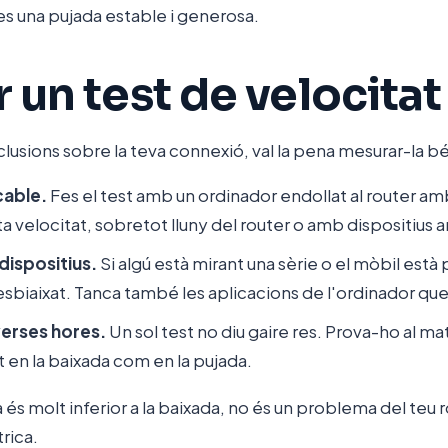
es una pujada estable i generosa.
 un test de velocitat
lusions sobre la teva connexió, val la pena mesurar-la bé
cable.
Fes el test amb un ordinador endollat al router am
 velocitat, sobretot lluny del router o amb dispositius a
 dispositius.
Si algú està mirant una sèrie o el mòbil està 
 esbiaixat. Tanca també les aplicacions de l'ordinador que f
verses hores.
Un sol test no diu gaire res. Prova-ho al matí,
nt en la baixada com en la pujada.
a és molt inferior a la baixada, no és un problema del teu r
rica.